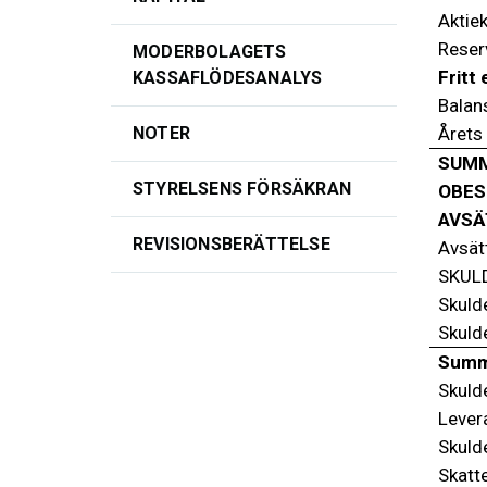
Aktiek
Reser
MODERBOLAGETS
Fritt 
KASSAFLÖDESANALYS
Balan
Årets 
NOTER
SUMM
STYRELSENS FÖRSÄKRAN
OBES
AVSÄ
REVISIONSBERÄTTELSE
Avsätt
SKUL
Skulde
Skulde
Summa
Skulde
Lever
Skulde
Skatt