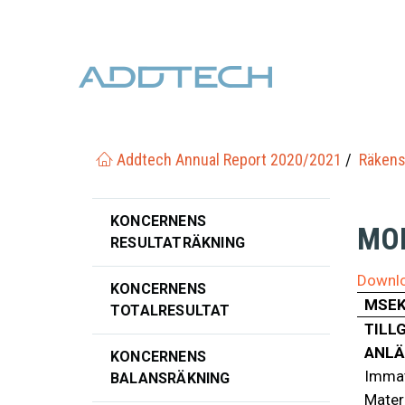
Addtech Annual Report 2020/2021
Räkens
KONCERNENS
MO
RESULTATRÄKNING
Downlo
KONCERNENS
MSE
TOTALRESULTAT
TILL
ANLÄ
KONCERNENS
Immat
BALANSRÄKNING
Materi