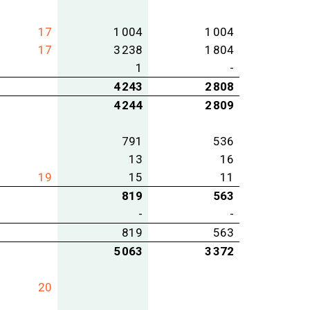
17
1 004
1 004
17
3 238
1 804
1
-
4 243
2 808
4 244
2 809
791
536
13
16
19
15
11
819
563
-
-
819
563
5 063
3 372
20