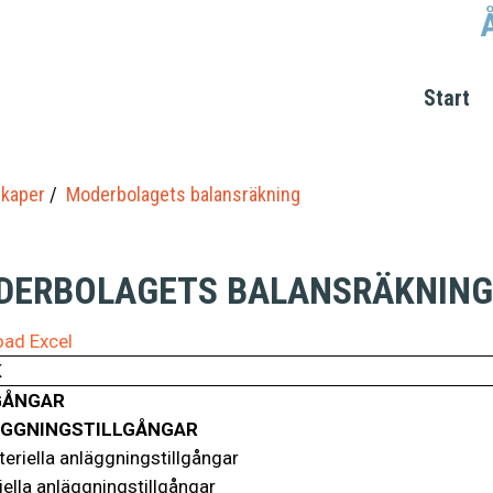
Start
kaper
Moderbolagets balansräkning
DERBOLAGETS BALANSRÄKNING
ad Excel
K
GÅNGAR
GGNINGSTILLGÅNGAR
eriella anläggningstillgångar
ella anläggningstillgångar