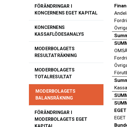
Finan
FÖRÄNDRINGAR I
Andel
KONCERNENS EGET KAPITAL
Fordr
KONCERNENS
Övriga
KASSAFLÖDESANALYS
Summa
SUMM
MODERBOLAGETS
OMSÄ
RESULTATRÄKNING
Fordr
Övrig
MODERBOLAGETS
Förut
TOTALRESULTAT
Summa
Kassa
MODERBOLAGETS
SUMM
BALANSRÄKNING
SUMM
EGET
FÖRÄNDRINGAR I
EGET 
MODERBOLAGETS EGET
Bunde
KAPITAL