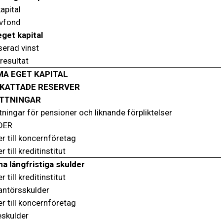
apital
vfond
eget kapital
serad vinst
resultat
A EGET KAPITAL
KATTADE RESERVER
TTNINGAR
ningar för pensioner och liknande förpliktelser
DER
r till koncernföretag
r till kreditinstitut
 långfristiga skulder
r till kreditinstitut
antörsskulder
r till koncernföretag
eskulder