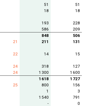
51
51
18
18
193
228
586
209
848
506
21
211
131
22
14
15
24
318
127
24
1 300
1 600
1 618
1 727
25
800
156
1
3
1 540
791
-
0