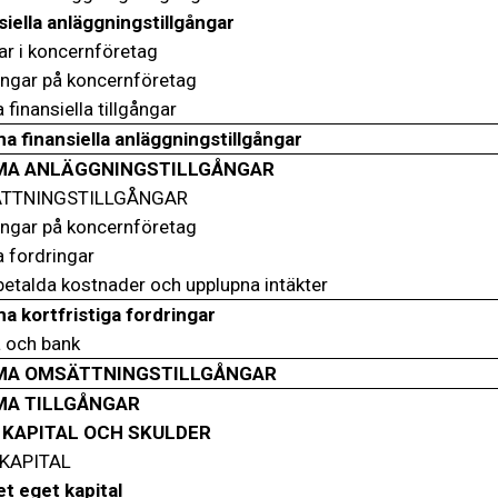
siella anläggningstillgångar
ar i koncernföretag
ingar på koncernföretag
 finansiella tillgångar
 finansiella anläggningstillgångar
A ANLÄGGNINGSTILLGÅNGAR
TTNINGSTILLGÅNGAR
ingar på koncernföretag
a fordringar
betalda kostnader och upplupna intäkter
 kortfristiga fordringar
 och bank
A OMSÄTTNINGSTILLGÅNGAR
A TILLGÅNGAR
 KAPITAL OCH SKULDER
KAPITAL
t eget kapital