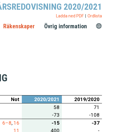
ÅRSREDOVISNING 2020/2021
Ladda ned PDF
Ordlista
Räkenskaper
Övrig information
NG
Not
2020/2021
2019/2020
58
71
-73
-108
6–8
,
16
-15
-37
11
400
-