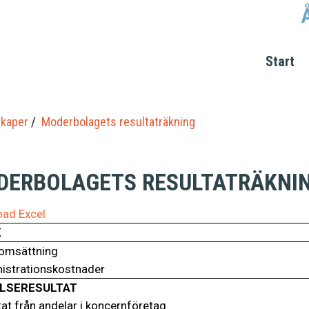
Start
kaper
Moderbolagets resultaträkning
DERBOLAGETS RESULTATRÄKNI
ad Excel
K
omsättning
istrationskostnader
LSERESULTAT
at från andelar i koncernföretag