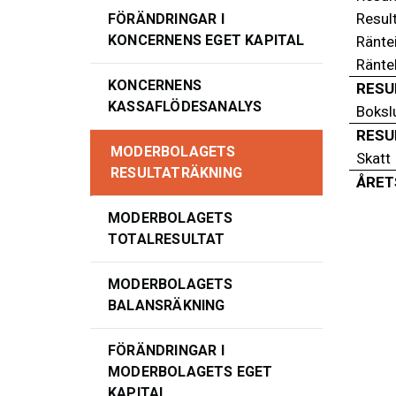
Result
FÖRÄNDRINGAR I
KONCERNENS EGET KAPITAL
Räntei
Ränte
KONCERNENS
RESU
KASSAFLÖDESANALYS
Boksl
RESU
MODERBOLAGETS
Skatt
RESULTATRÄKNING
ÅRET
MODERBOLAGETS
TOTALRESULTAT
MODERBOLAGETS
BALANSRÄKNING
FÖRÄNDRINGAR I
MODERBOLAGETS EGET
KAPITAL