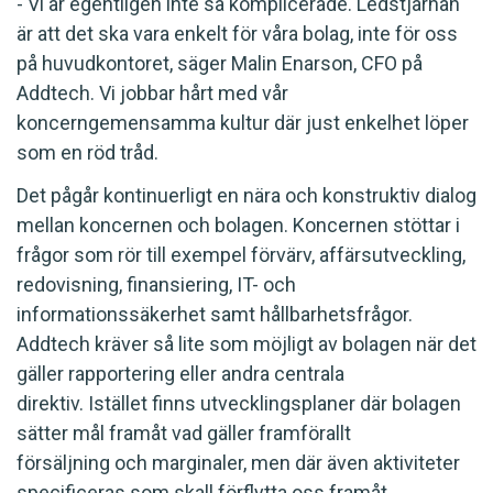
- Vi är egentligen inte så komplicerade. Ledstjärnan
är att det ska vara enkelt för våra bolag, inte för oss
på huvudkontoret, säger Malin Enarson, CFO på
Addtech. Vi jobbar hårt med vår
koncerngemensamma kultur där just enkelhet löper
som en röd tråd.
Det pågår kontinuerligt en nära och konstruktiv dialog
mellan koncernen och bolagen. Koncernen stöttar i
frågor som rör till exempel förvärv, affärsutveckling,
redovisning, finansiering, IT- och
informationssäkerhet samt hållbarhetsfrågor.
Addtech kräver så lite som möjligt av bolagen när det
gäller rapportering eller andra centrala
direktiv. Istället finns utvecklingsplaner där bolagen
sätter mål framåt vad gäller framförallt
försäljning och marginaler, men där även aktiviteter
specificeras som skall förflytta oss framåt