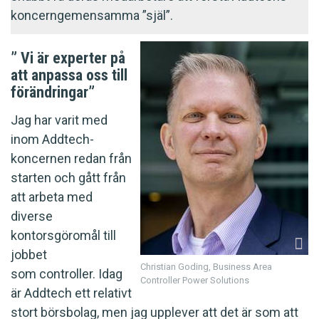
koncerngemensamma ”själ”.
” Vi är experter på
att anpassa oss till
förändringar”
Jag har varit med
inom Addtech-
koncernen redan från
starten och gått från
att arbeta med
diverse
kontorsgöromål till
jobbet
Christian Goding, Business Area
som controller. Idag
Controller Power Solutions
är Addtech ett relativt
stort börsbolag, men jag upplever att det är som att