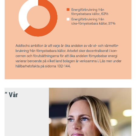
” Vår