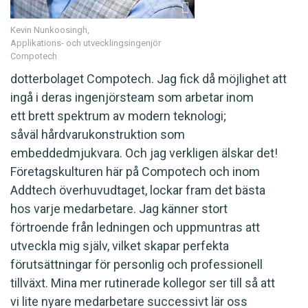
Kevin Nunkoosingh,
Applikations- och utvecklingsingenjör
Compotech
dotterbolaget Compotech. Jag fick då möjlighet att
ingå i deras ingenjörsteam som arbetar inom
ett brett spektrum av modern teknologi;
såväl hårdvarukonstruktion som
embeddedmjukvara. Och jag verkligen älskar det!
Företagskulturen här på Compotech och inom
Addtech överhuvudtaget, lockar fram det bästa
hos varje medarbetare. Jag känner stort
förtroende från ledningen och uppmuntras att
utveckla mig själv, vilket skapar perfekta
förutsättningar för personlig och professionell
tillväxt. Mina mer rutinerade kollegor ser till så att
vi lite nyare medarbetare successivt lär oss