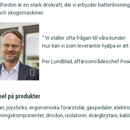
fordon är en stark drivkraft, där vi erbjuder batterilösnin
och skogsmaskiner.
” Vi ställer ofta frågan till våra kunder:
Hur kan vi som leverantör hjälpa er at
Per Lundblad, affärsområdeschef Pow
el på produkter
ier, joysticks, ergonomiska förarstolar, gaspedaler, elektr
jningskomponenter, drivdon, isolatorer, dvärgbrytare, kabl