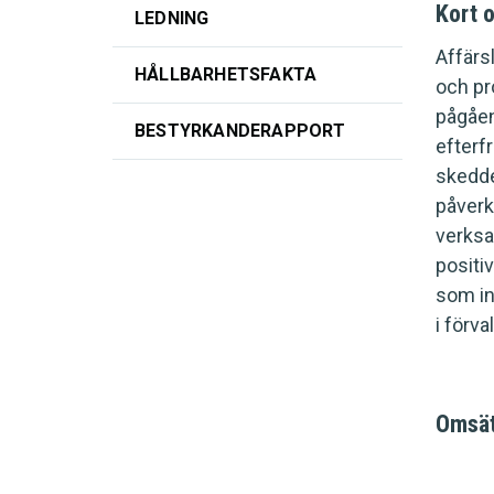
Kort 
LEDNING
Affärs
HÅLLBARHETSFAKTA
och pr
pågåen
BESTYRKANDERAPPORT
efterf
skedde
påverk
verksa
positi
som in
i förva
Omsät