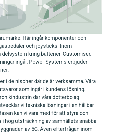
arumärke. Här ingår komponenter och
, gaspedaler och joysticks. Inom
h delsystem kring batterier. Customised
sningar ingår. Power Systems erbjuder
oner.
r i de nischer där de är verksamma. Våra
tsvaror som ingår i kundens lösning.
ronikindustrin där våra dotterbolag
cklar vi tekniska lösningar i en hållbar
fasen kan vi vara med för att styra och
s i hög utsträckning av samhällets snabba
 utbyggnaden av 5G. Även efterfrågan inom