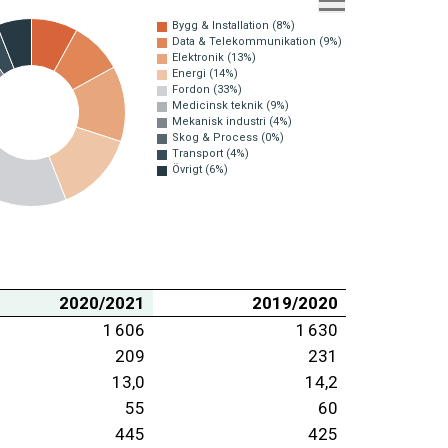
Bygg & Installation (8%)
Data & Telekommunikation (9%)
Elektronik (13%)
Energi (14%)
Fordon (33%)
Medicinsk teknik (9%)
Mekanisk industri (4%)
Skog & Process (0%)
Transport (4%)
Övrigt (6%)
2020/2021
2019/2020
1 606
1 630
209
231
13,0
14,2
55
60
445
425