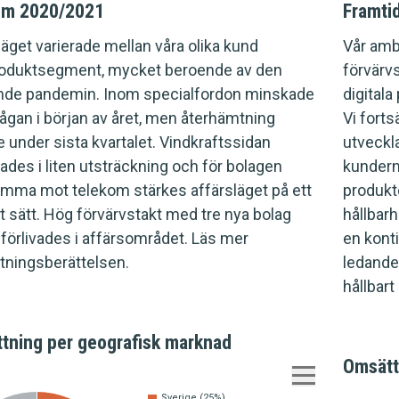
om 2020/2021
Framti
läget varierade mellan våra olika kund
Vår ambi
oduktsegment, mycket beroende av den
förvärvs
de pandemin. Inom specialfordon minskade
digitala
rågan i början av året, men återhämtning
Vi forts
 under sista kvartalet. Vindkraftssidan
utveckl
ades i liten utsträckning och för bolagen
kundern
mma mot telekom stärkes affärsläget på ett
produkt
vt sätt. Hög förvärvstakt med tre nya bolag
hållbar
förlivades i affärsområdet. Läs mer
en kont
ltningsberättelsen.
ledande
hållbart
tning per geografisk marknad
Omsätt
Sverige (25%)