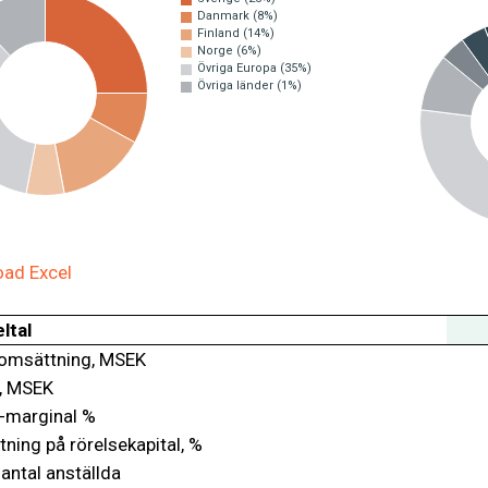
Danmark (8%)
Finland (14%)
Norge (6%)
Övriga Europa (35%)
Övriga länder (1%)
ad Excel
ltal
omsättning, MSEK
, MSEK
-marginal %
ning på rörelsekapital, %
antal anställda