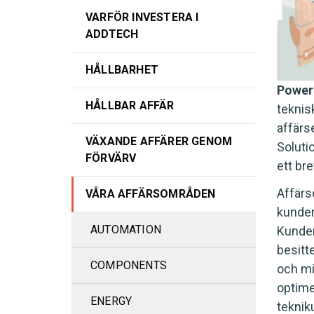
VARFÖR INVESTERA I
ADDTECH
HÅLLBARHET
Power 
HÅLLBAR AFFÄR
teknis
affärs
VÄXANDE AFFÄRER GENOM
Soluti
FÖRVÄRV
ett br
Affärs
VÅRA AFFÄRSOMRÅDEN
kunder
AUTOMATION
Kunder
besitt
COMPONENTS
och mi
optime
ENERGY
teknik