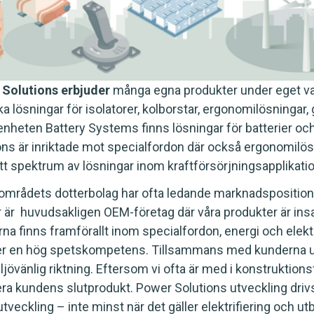
Solutions erbjuder
många egna produkter under eget v
ka lösningar för isolatorer, kolborstar, ergonomilösningar
enheten Battery Systems finns lösningar för batterier oc
ons är inriktade mot specialfordon där också ergonomilö
ett spektrum av lösningar inom kraftförsörjningsapplikati
områdets dotterbolag har ofta ledande marknadspositione
 är huvudsakligen OEM-företag där våra produkter är insa
na finns framförallt inom specialfordon, energi och elekt
er en hög spetskompetens. Tillsammans med kunderna utve
ljövänlig riktning. Eftersom vi ofta är med i konstruktions
ra kundens slutprodukt. Power Solutions utveckling driv
utveckling – inte minst när det gäller elektrifiering och