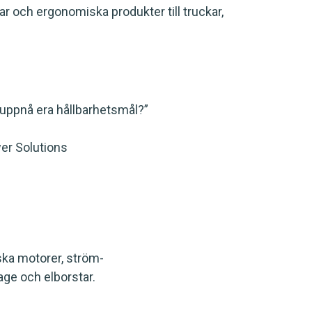
gar och ergonomiska produkter till truckar,
t uppnå era hållbarhetsmål?”
er Solutions
iska motorer, ström-
age och elborstar.