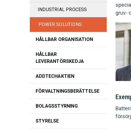
special
INDUSTRIAL PROCESS
gruv- 
POWER SOLUTIONS
HÅLLBAR ORGANISATION
HÅLLBAR
LEVERANTÖRSKEDJA
ADDTECHAKTIEN
FÖRVALTNINGSBERÄTTELSE
Exemp
BOLAGSSTYRNING
Batter
försör
STYRELSE