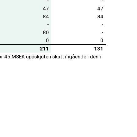
-
-
47
47
84
84
-
-
80
-
0
0
211
131
 45 MSEK uppskjuten skatt ingående i den i