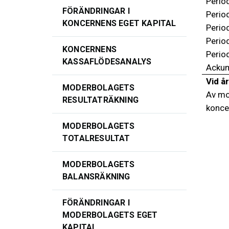
Perio
FÖRÄNDRINGAR I
Perio
KONCERNENS EGET KAPITAL
Perio
Perio
KONCERNENS
Perio
KASSAFLÖDESANALYS
Ackum
Vid år
MODERBOLAGETS
Av mo
RESULTATRÄKNING
konce
MODERBOLAGETS
TOTALRESULTAT
MODERBOLAGETS
BALANSRÄKNING
FÖRÄNDRINGAR I
MODERBOLAGETS EGET
KAPITAL