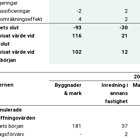
geringar
ssificeringar
-2
2
 omräkningseffekt
4
2
ets slut
-93
-30
isat värde vid
116
21
 slut
isat värde vid
102
12
 början
20
ernen
Byggnader
Inredning i
Ma
& mark
annans
fastighet
mulerade
ffningsvärden
ets början
181
37
agsförvärv
-
2