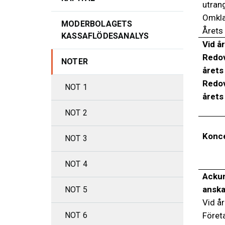
utran
Omkla
MODERBOLAGETS
Årets
KASSAFLÖDESANALYS
Vid år
Redov
NOTER
årets
Redov
NOT 1
årets
NOT 2
Konc
NOT 3
NOT 4
Acku
anska
NOT 5
Vid år
Föret
NOT 6