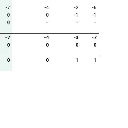
-7
-4
-2
-6
0
0
-1
-1
0
–
–
–
-7
-4
-3
-7
0
0
0
0
0
0
1
1