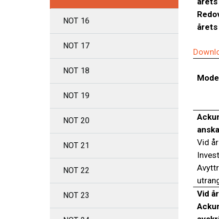
årets
Redov
NOT 16
årets
NOT 17
Downlo
NOT 18
Mode
NOT 19
Acku
NOT 20
anska
Vid år
NOT 21
Inves
Avytt
NOT 22
utran
Vid år
NOT 23
Acku
avskr