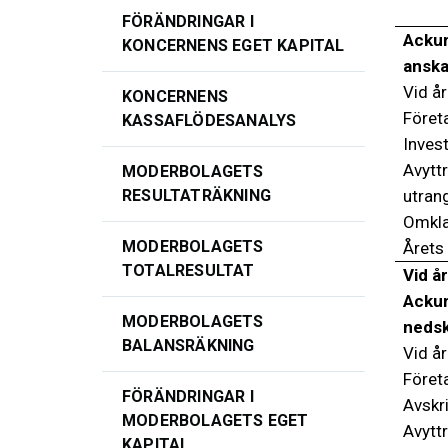
FÖRÄNDRINGAR I
Acku
KONCERNENS EGET KAPITAL
anska
Vid år
KONCERNENS
Föret
KASSAFLÖDESANALYS
Inves
Avytt
MODERBOLAGETS
utran
RESULTATRÄKNING
Omkla
MODERBOLAGETS
Årets
TOTALRESULTAT
Vid år
Ackum
MODERBOLAGETS
nedsk
BALANSRÄKNING
Vid år
Föret
FÖRÄNDRINGAR I
Avskr
MODERBOLAGETS EGET
Avytt
KAPITAL