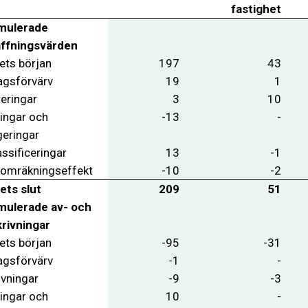
fastighet
mulerade
ffningsvärden
ets början
197
43
agsförvärv
19
1
teringar
3
10
ringar och
-13
-
geringar
ssificeringar
13
-1
 omräkningseffekt
-10
-2
ets slut
209
51
ulerade av- och
rivningar
ets början
-95
-31
agsförvärv
-1
-
ivningar
-9
-3
ringar och
10
-