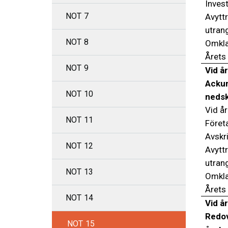
Inves
NOT 7
Avytt
utran
NOT 8
Omkla
Årets
NOT 9
Vid år
Ackum
NOT 10
nedsk
Vid år
NOT 11
Föret
Avskr
NOT 12
Avytt
utran
NOT 13
Omkla
Årets
NOT 14
Vid år
Redov
NOT 15