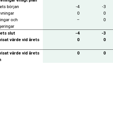
ets början
-4
-3
ivningar
0
0
ringar och
–
0
geringar
ets slut
-4
-3
isat värde vid årets
0
0
isat värde vid årets
0
0
n