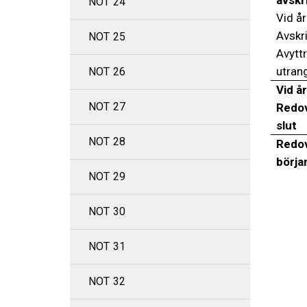
NOT 24
Vid år
Avskr
NOT 25
Avytt
utran
NOT 26
Vid år
NOT 27
Redov
slut
NOT 28
Redov
börja
NOT 29
NOT 30
NOT 31
NOT 32