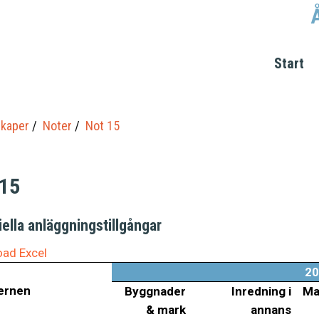
Start
kaper
Noter
Not 15
 15
ella anläggningstillgångar
ad Excel
20
ernen
Byggnader
Inredning i
Ma
& mark
annans