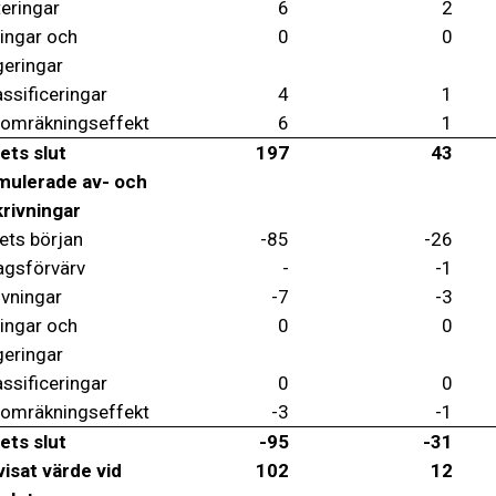
teringar
6
2
ringar och
0
0
geringar
ssificeringar
4
1
 omräkningseffekt
6
1
ets slut
197
43
ulerade av- och
rivningar
ets början
-85
-26
agsförvärv
-
-1
ivningar
-7
-3
ringar och
0
0
geringar
ssificeringar
0
0
 omräkningseffekt
-3
-1
ets slut
-95
-31
isat värde vid
102
12