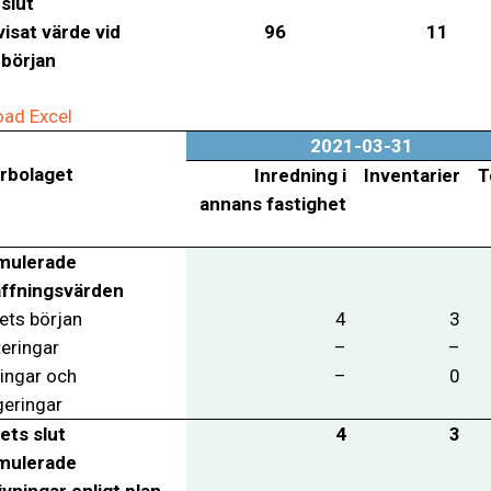
 slut
isat värde vid
96
11
 början
ad Excel
2021-03-31
rbolaget
Inredning i
Inventarier
T
annans fastighet
mulerade
ffningsvärden
ets början
4
3
teringar
–
–
ringar och
–
0
geringar
ets slut
4
3
mulerade
ivningar enligt plan