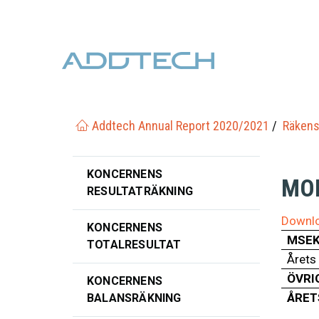
Addtech Annual Report 2020/2021
Räkens
KONCERNENS
MO
RESULTATRÄKNING
Downlo
KONCERNENS
MSE
TOTALRESULTAT
Årets 
ÖVRI
KONCERNENS
ÅRET
BALANSRÄKNING