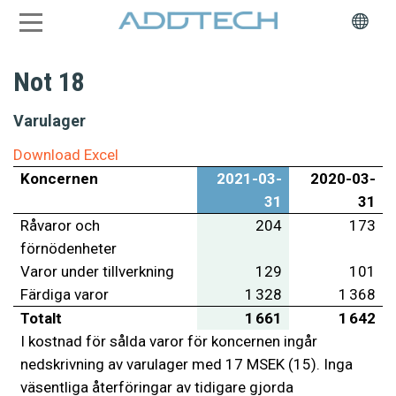
Not 18
Varulager
Download Excel
Koncernen
2021-03-
2020-03-
31
31
Råvaror och
204
173
förnödenheter
Varor under tillverkning
129
101
Färdiga varor
1 328
1 368
Totalt
1 661
1 642
I kostnad för sålda varor för koncernen ingår
nedskrivning av varulager med 17 MSEK (15). Inga
väsentliga återföringar av tidigare gjorda